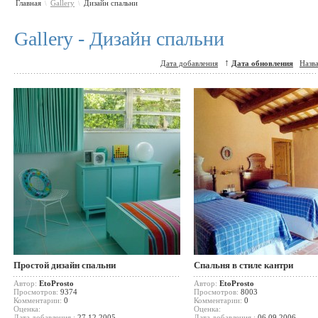
Главная
Gallery
Дизайн спальни
\
\
Gallery - Дизайн спальни
↑
Дата добавления
Дата обновления
Назв
Простой дизайн спальни
Спальня в стиле кантри
Автор:
EtoProsto
Автор:
EtoProsto
Просмотров:
9374
Просмотров:
8003
Комментарии:
0
Комментарии:
0
Оценка:
Оценка:
Дата добавления :
27.12.2005
Дата добавления :
06.09.2006