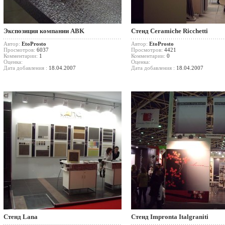
Экспозиция компании ABK
Стенд Ceramiche Ricchetti
Автор:
EtoProsto
Автор:
EtoProsto
Просмотров:
6037
Просмотров:
4421
Комментарии:
1
Комментарии:
0
Оценка:
Оценка:
Дата добавления :
18.04.2007
Дата добавления :
18.04.2007
Стенд Lana
Стенд Impronta Italgraniti