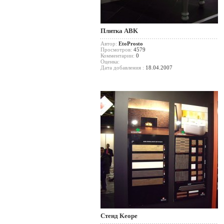
Плитка ABK
Автор:
EtoProsto
Просмотров:
4579
Комментарии:
0
Оценка:
Дата добавления :
18.04.2007
Стенд Keope