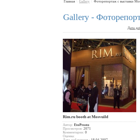
Главная
Gallery
Фоторепортаж с выставки Mos
\
\
Gallery - Фоторепор
Дата до
Rim.ru booth at Mosvuild
Автор:
EtoProsto
Просмотров:
2071
Комментарии:
0
Оценка:
Дата добавления :
18.04.2007