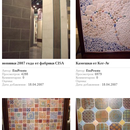
новинки 2007 года от фабрики CISA
Камешки от Ker-Av
Автор:
EtoProsto
Автор:
EtoProsto
Просмотров:
4288
Просмотров:
6979
Комментарии:
0
Комментарии:
0
Оценка:
Оценка:
Дата добавления :
18.04.2007
Дата добавления :
18.04.2007