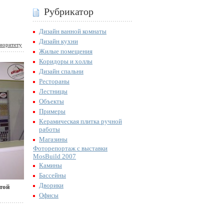
Рубрикатор
Дизайн ванной комнаты
Дизайн кухни
иоритету
Жилые помещения
Коридоры и холлы
Дизайн спальни
Рестораны
Лестницы
Объекты
Примеры
Керамическая плитка ручной
работы
Магазины
Фоторепортаж с выставки
MosBuild 2007
Камины
Бассейны
Дворики
той
Офисы