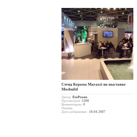
Стенд Керама Marazzi на выставке
Mosbuild
Автор:
EtoProsto
Просмотров:
5308
Комментарии:
0
Оценка:
Дата добавления :
18.04.2007