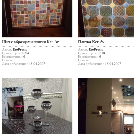
Щит с образцами плитки Ker-Av
Плитка Ker-Av
Автор:
EtoProsto
Автор:
EtoProsto
Просмотров:
6994
Просмотров:
9818
Комментарии:
0
Комментарии:
0
Оценка:
Оценка:
Дата добавления :
18.04.2007
Дата добавления :
18.04.2007