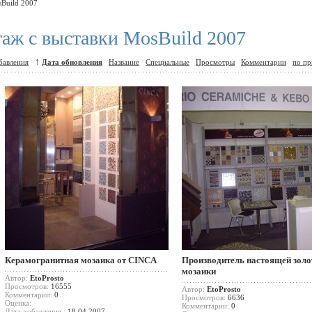
Build 2007
таж с выставки MosBuild 2007
↑
бавления
Дата обновления
Название
Специальные
Просмотры
Комментарии
по пр
Керамогранитная мозаика от CINCA
Производитель настоящей золо
мозаики
Автор:
EtoProsto
Просмотров:
16555
Автор:
EtoProsto
Комментарии:
0
Просмотров:
6636
Оценка:
Комментарии:
0
Дата добавления :
18.04.2007