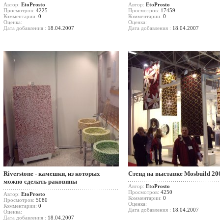
Автор:
EtoProsto
Автор:
EtoProsto
Просмотров:
4225
Просмотров:
17459
Комментарии:
0
Комментарии:
0
Оценка:
Оценка:
Дата добавления :
18.04.2007
Дата добавления :
18.04.2007
Riverstone - камешки, из которых
Стенд на выставке Mosbuild 20
можно сделать раковины
Автор:
EtoProsto
Просмотров:
4250
Автор:
EtoProsto
Комментарии:
0
Просмотров:
5080
Оценка:
Комментарии:
0
Дата добавления :
18.04.2007
Оценка:
Дата добавления :
18.04.2007