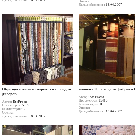
Оценка:
Дата добавления :
18.04.2007
Образцы мозаики - вариант куллы для
новинки 2007 года от фабрики 
дилеров
Автор:
EtoProsto
Просмотров:
15486
Автор:
EtoProsto
Комментарии:
0
Просмотров:
5097
Оценка:
Комментарии:
0
Дата добавления :
18.04.2007
Оценка:
Дата добавления :
18.04.2007