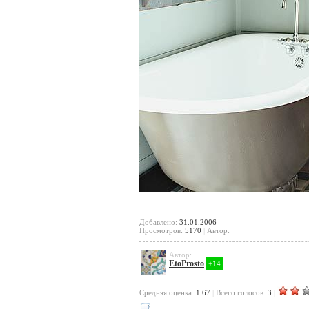
Добавлено:
31.01.2006
Просмотров:
5170
|
Автор:
Автор:
EtoProsto
+14
Cредняя оценка:
1.67
|
Всего голосов:
3
|