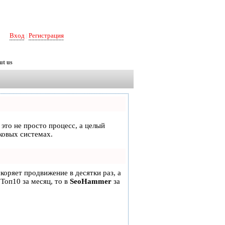
Вход
Регистрация
|
ut us
 это не просто процесс, а целый
ковых системах.
скоряет продвижение в десятки раз, а
 Топ10 за месяц, то в
SeoHammer
за