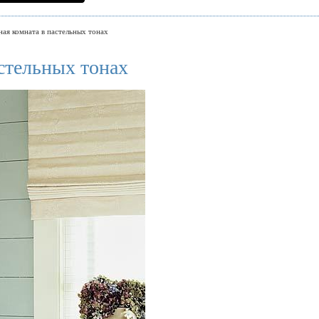
ная комната в пастельных тонах
стельных тонах