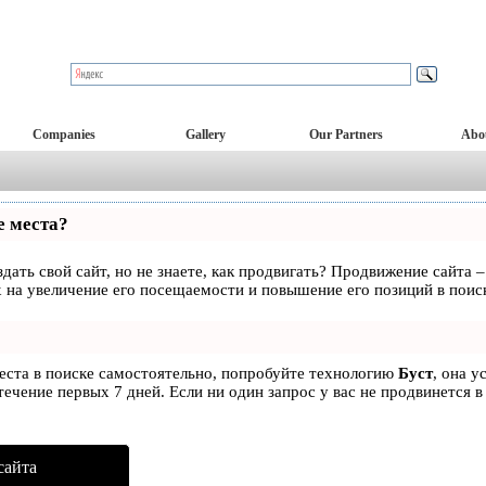
Companies
Gallery
Our Partners
Abo
е места?
дать свой сайт, но не знаете, как продвигать? Продвижение сайта –
 на увеличение его посещаемости и повышение его позиций в поис
места в поиске самостоятельно, попробуйте технологию
Буст
, она у
ечение первых 7 дней. Если ни один запрос у вас не продвинется в
сайта