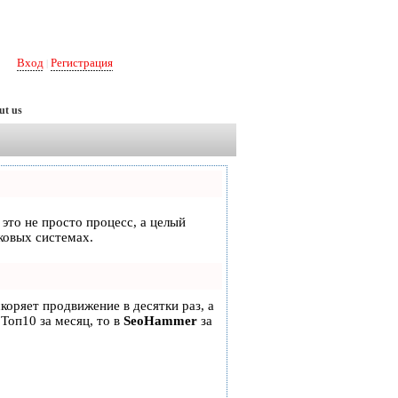
Вход
Регистрация
|
ut us
 это не просто процесс, а целый
ковых системах.
скоряет продвижение в десятки раз, а
 Топ10 за месяц, то в
SeoHammer
за