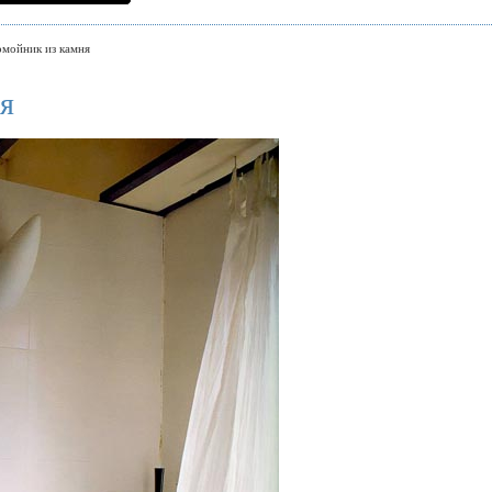
омойник из камня
я