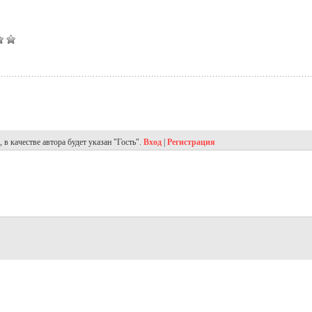
в качестве автора будет указан "Гость".
Вход
|
Регистрация