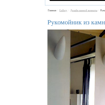
Главная
Gallery
Дизайн ванной комнаты
Рук
\
\
\
Рукомойник из камн