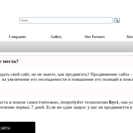
Companies
Gallery
Our Partners
Abo
е места?
дать свой сайт, но не знаете, как продвигать? Продвижение сайта –
 на увеличение его посещаемости и повышение его позиций в поис
места в поиске самостоятельно, попробуйте технологию
Буст
, она у
ечение первых 7 дней. Если ни один запрос у вас не продвинется в
сайта