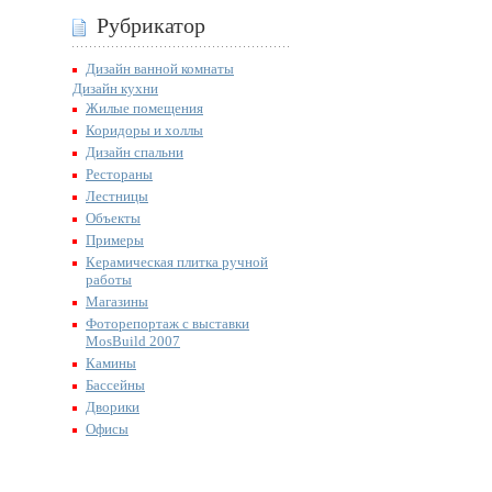
Рубрикатор
Дизайн ванной комнаты
Дизайн кухни
Жилые помещения
Коридоры и холлы
Дизайн спальни
Рестораны
Лестницы
Объекты
Примеры
Керамическая плитка ручной
работы
Магазины
Фоторепортаж с выставки
MosBuild 2007
Камины
Бассейны
Дворики
Офисы