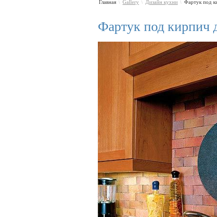
Главная
Gallery
Дизайн кухни
Фартук под ки
\
\
\
Фартук под кирпич 