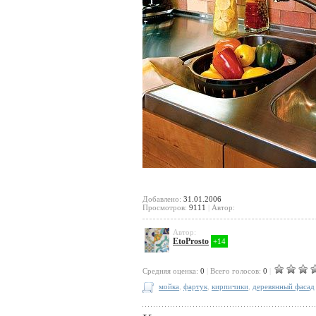
Добавлено:
31.01.2006
Просмотров:
9111
|
Автор:
Автор:
EtoProsto
+14
Cредняя оценка:
0
|
Всего голосов:
0
|
мойка
,
фартук
,
кирпичики
,
деревянный фасад