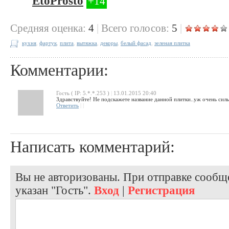
EtoProsto
+14
Cредняя оценка:
4
|
Всего голосов:
5
|
кухня
,
фартук
,
плита
,
вытяжка
,
декоры
,
белый фасад
,
зеленая плитка
Комментарии:
Гость ( IP: 5.*.*.253 )
|
13.01.2015 20:40
Здравствуйте! Не подскажете название данной плитки..уж очень силь
Ответить
|
|
Написать комментарий:
Вы не авторизованы. При отправке сообще
указан "Гость".
Вход
|
Регистрация