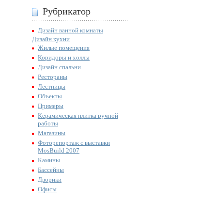
Рубрикатор
Дизайн ванной комнаты
Дизайн кухни
Жилые помещения
Коридоры и холлы
Дизайн спальни
Рестораны
Лестницы
Объекты
Примеры
Керамическая плитка ручной
работы
Магазины
Фоторепортаж с выставки
MosBuild 2007
Камины
Бассейны
Дворики
Офисы