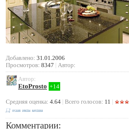
Добавлено:
31.01.2006
Просмотров:
8347
|
Автор:
Автор:
EtoProsto
+14
Cредняя оценка:
4.64
|
Всего голосов:
11
|
кухня
,
цветы
,
картина
Комментарии: