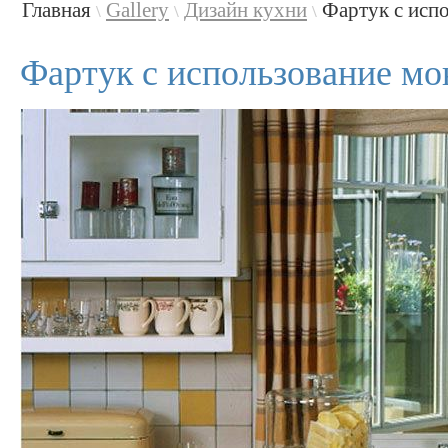
Главная
Gallery
Дизайн кухни
Фартук с испо
\
\
\
Фартук с использование мо