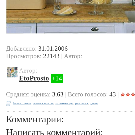
Добавлено:
31.01.2006
Просмотров:
22143
|
Автор:
Автор:
EtoProsto
+14
Cредняя оценка:
3.63
|
Всего голосов:
43
|
белая плитка
,
желтая плитка
,
моноколоры
,
раковина
,
цветы
Комментарии:
Написать комментарий: