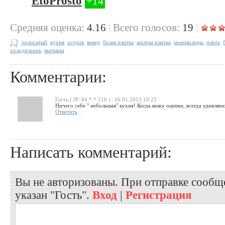
EtoProsto
+14
Cредняя оценка:
4.16
|
Всего голосов:
19
|
полосатый
,
кухня
,
остров
,
ковер
,
белая плитка
,
желтая плитка
,
моноколоры
,
плита
,
холодильник
,
вытяжка
Комментарии:
Гость ( IP: 84.*.*.116 )
|
16.01.2013 10:25
Ничего себе " небольшая" кухня! Когда вижу оценки, всегда удив
Ответить
|
|
Написать комментарий:
Вы не авторизованы. При отправке сообще
указан "Гость".
Вход
|
Регистрация