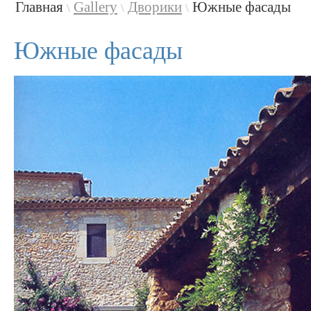
Главная
Gallery
Дворики
Южные фасады
\
\
\
Южные фасады