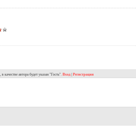
в качестве автора будет указан "Гость".
Вход
|
Регистрация