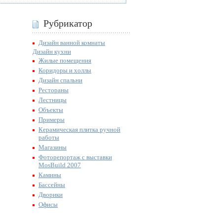
Рубрикатор
Дизайн ванной комнаты
Дизайн кухни
Жилые помещения
Коридоры и холлы
Дизайн спальни
Рестораны
Лестницы
Объекты
Примеры
Керамическая плитка ручной
работы
Магазины
Фоторепортаж с выставки
MosBuild 2007
Камины
Бассейны
Дворики
Офисы