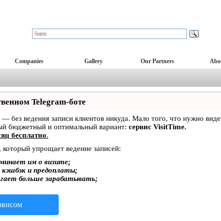
Companies
Gallery
Our Partners
Abo
твенном Telegram-боте
ет — без ведения записи клиентов никуда. Мало того, что нужно вид
мый бюджетный и оптимальный вариант:
сервис VisitTime.
яц бесплатно
.
, который упрощает ведение записей:
минает им о визите;
, кэшбэк и предоплаты;
огает больше зарабатывать;
ервисом