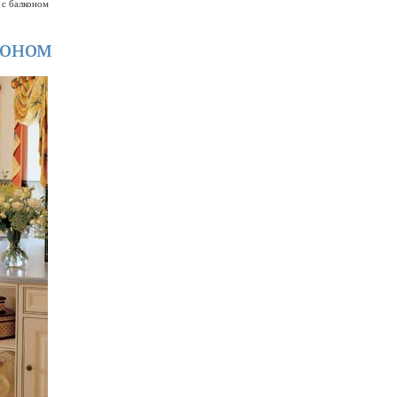
 с балконом
коном