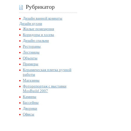
Рубрикатор
Дизайн ванной комнаты
Дизайн кухни
Жилые помещения
Коридоры и холлы
Дизайн спальни
Рестораны
Лестницы
Объекты
Примеры
Керамическая плитка ручной
работы
Магазины
Фоторепортаж с выставки
MosBuild 2007
Камины
Бассейны
Дворики
Офисы