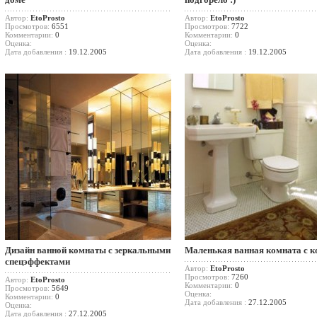
Автор:
EtoProsto
Автор:
EtoProsto
Просмотров:
6551
Просмотров:
7722
Комментарии:
0
Комментарии:
0
Оценка:
Оценка:
Дата добавления :
19.12.2005
Дата добавления :
19.12.2005
Дизайн ванной комнаты с зеркальными
Маленькая ванная комната с 
спецэффектами
Автор:
EtoProsto
Просмотров:
7260
Автор:
EtoProsto
Комментарии:
0
Просмотров:
5649
Оценка:
Комментарии:
0
Дата добавления :
27.12.2005
Оценка:
Дата добавления :
27.12.2005