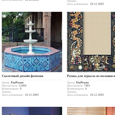
Оценка:
Дата добавления :
16.12.2005
Сказочный дизайн фонтана
Рамка для зеркала из мозаики 
Автор:
EtoProsto
Автор:
EtoProsto
Просмотров:
11664
Просмотров:
7481
Комментарии:
0
Комментарии:
0
Оценка:
Оценка:
Дата добавления :
16.12.2005
Дата добавления :
16.12.2005