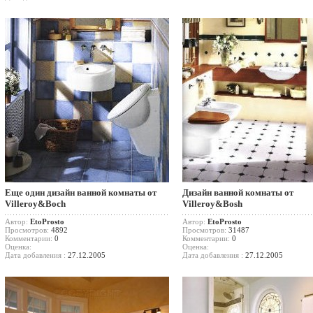
Еще один дизайн ванной комнаты от
Дизайн ванной комнаты от
Villeroy&Boch
Villeroy&Bosh
Автор:
EtoProsto
Автор:
EtoProsto
Просмотров:
4892
Просмотров:
31487
Комментарии:
0
Комментарии:
0
Оценка:
Оценка:
Дата добавления :
27.12.2005
Дата добавления :
27.12.2005