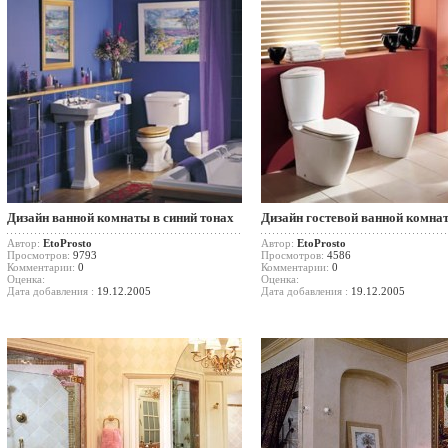
Дизайн ванной комнаты в синий тонах
Дизайн гостевой ванной комна
Автор:
EtoProsto
Автор:
EtoProsto
Просмотров:
9793
Просмотров:
4586
Комментарии:
0
Комментарии:
0
Оценка:
Оценка:
Дата добавления :
19.12.2005
Дата добавления :
19.12.2005