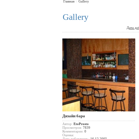
Главная
Gallery
\
Gallery
Дата до
Дизайн бара
Автор:
EtoProsto
Просмотров:
7839
Комментарии:
0
Оценка:
Дата добавления :
16.12.2005