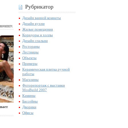
Рубрикатор
Дизайн ванной комнаты
Дизайн кухни
иоритету
Жилые помещения
Коридоры и холлы
Дизайн спальни
Рестораны
Лестницы
Объекты
Примеры
Керамическая плитка ручной
работы
Магазины
Фоторепортаж с выставки
MosBuild 2007
Камины
Бассейны
ивает
Дворики
Офисы