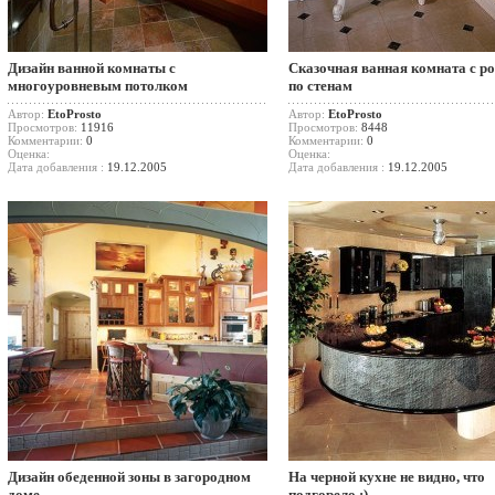
Дизайн ванной комнаты с
Сказочная ванная комната с р
многоуровневым потолком
по стенам
Автор:
EtoProsto
Автор:
EtoProsto
Просмотров:
11916
Просмотров:
8448
Комментарии:
0
Комментарии:
0
Оценка:
Оценка:
Дата добавления :
19.12.2005
Дата добавления :
19.12.2005
Дизайн обеденной зоны в загородном
На черной кухне не видно, что
доме
подгорело :)