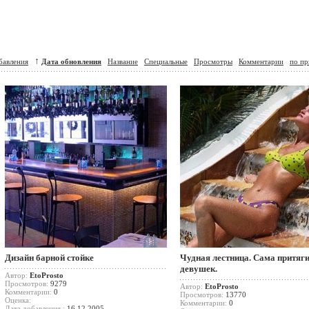
↑
бавления
Дата обновления
Название
Специальные
Просмотры
Комментарии
по пр
Дизайн барной стойке
Чудная лестница. Сама притяг
девушек.
Автор:
EtoProsto
Просмотров:
9279
Автор:
EtoProsto
Комментарии:
0
Просмотров:
13770
Оценка:
Комментарии:
0
Дата добавления :
16.12.2005