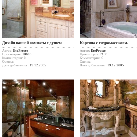
Дизайн ванной комнаты с душем
Картина с гидромассажем.
Автор:
EtoProsto
Автор:
EtoProsto
Просмотров:
10688
Просмотров:
7100
Комментарии:
0
Комментарии:
0
Оценка:
Оценка:
Дата добавления :
19.12.2005
Дата добавления :
19.12.2005