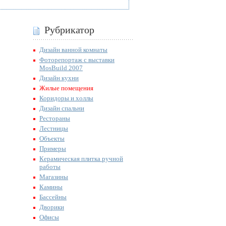
Рубрикатор
Дизайн ванной комнаты
Фоторепортаж с выставки
MosBuild 2007
Дизайн кухни
Жилые помещения
Коридоры и холлы
Дизайн спальни
Рестораны
Лестницы
Объекты
Примеры
Керамическая плитка ручной
работы
Магазины
Камины
Бассейны
Дворики
Офисы