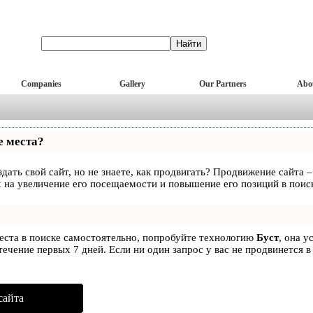
Companies
Gallery
Our Partners
Abo
е места?
дать свой сайт, но не знаете, как продвигать? Продвижение сайта –
 на увеличение его посещаемости и повышение его позиций в поис
места в поиске самостоятельно, попробуйте технологию
Буст
, она у
ечение первых 7 дней. Если ни один запрос у вас не продвинется в
сайта