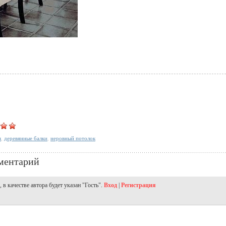
я
,
деревянные балки
,
неровный потолок
ментарий
в качестве автора будет указан "Гость".
Вход
|
Регистрация