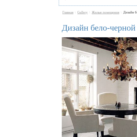
Главная
Gallery
Жилые помещения
Дизайн б
\
\
\
Дизайн бело-черной