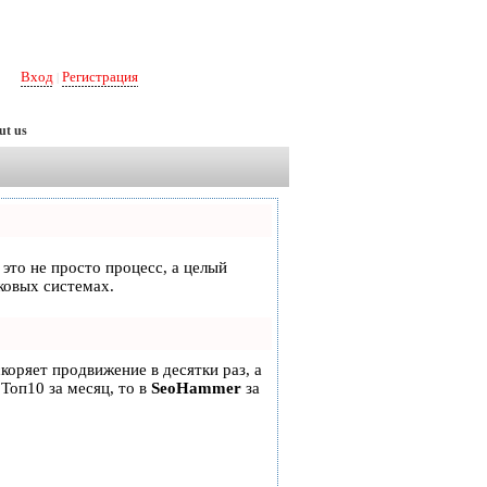
Вход
Регистрация
|
ut us
 это не просто процесс, а целый
ковых системах.
скоряет продвижение в десятки раз, а
 Топ10 за месяц, то в
SeoHammer
за