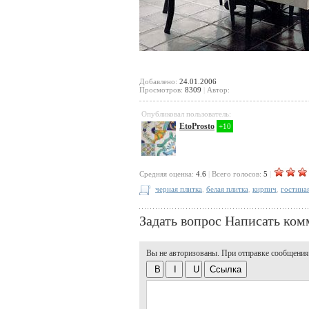
Добавлено:
24.01.2006
Просмотров:
8309
|
Автор:
Опубликовал пользователь:
EtoProsto
+10
Cредняя оценка:
4.6
|
Всего голосов:
5
|
черная плитка
,
белая плитка
,
кирпич
,
гостина
Задать вопрос
Написать ком
Вы не авторизованы. При отправке сообщения, 