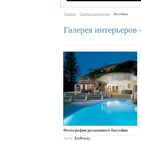
Главная
Галерея интерьеров
Бассейны
\
\
Галерея интерьеров 
Фотография роскошного бассейна
Автор:
EtoProsto