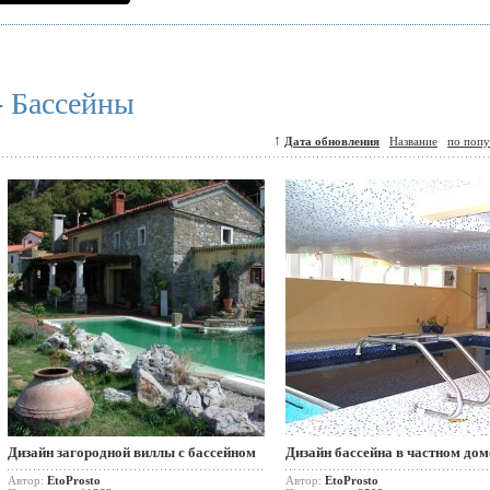
- Бассейны
↑
Дата обновления
Название
по попу
Дизайн загородной виллы с бассейном
Дизайн бассейна в частном дом
Автор:
EtoProsto
Автор:
EtoProsto