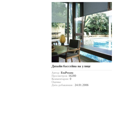
Дизайн бассейна на улице
Автор:
EtoProsto
Просмотров:
16280
Комментарии:
0
Оценка:
Дата добавления :
24.01.2006