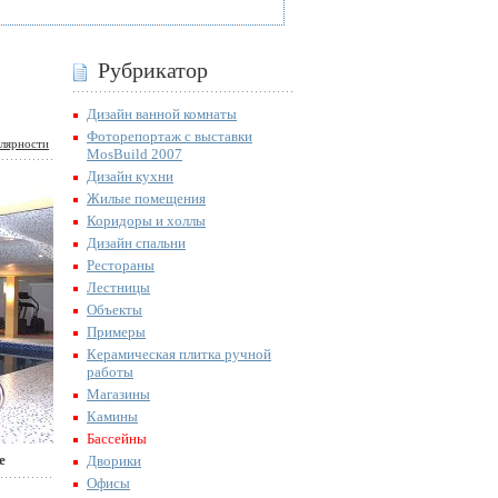
Рубрикатор
Дизайн ванной комнаты
Фоторепортаж с выставки
лярности
MosBuild 2007
Дизайн кухни
Жилые помещения
Коридоры и холлы
Дизайн спальни
Рестораны
Лестницы
Объекты
Примеры
Керамическая плитка ручной
работы
Магазины
Камины
Бассейны
е
Дворики
Офисы