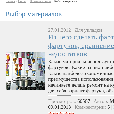
Главная
Статьи
Полезные советы
Выбор материалов
\
\
\
Выбор материалов
27.01.2012
|
Для укладки
Из чего сделать фар
фартуков, сравнение
недостатков
Какие материалы используют
фартуков? Какие из них наиб
Какие наиболее экономичные?
преимущества использования 
начинаете делать ремонт на к
для себя вариант фартука, обя
Просмотров:
60507
|
Автор:
M
09.01.2013
|
Комментарии:
5
|