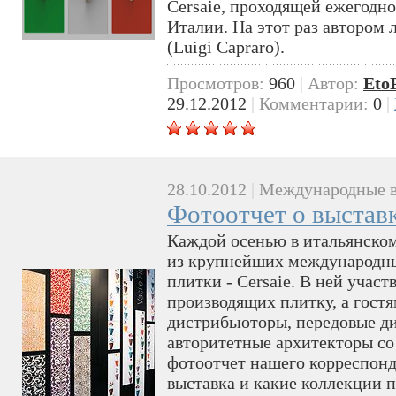
Cersaie, проходящей ежегодно
Италии. На этот раз автором
(Luigi Capraro).
Просмотров:
960
|
Автор:
Eto
29.12.2012
|
Комментарии:
0
|
28.10.2012
|
Международные в
Фотоотчет о выставк
Каждой осенью в итальянском
из крупнейших международны
плитки - Cersaie. В ней учас
производящих плитку, а гост
дистрибьюторы, передовые д
авторитетные архитекторы со
фотоотчет нашего корреспонд
выставка и какие коллекции 