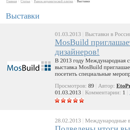
Главная
Статьи
Рынок керамической плитки
Выставки
\
\
\
Выставки
01.03.2013
|
Выставки в Росси
MosBuild приглашае
дизайнеров!
В 2013 году Международная с
выставка MosBuild приглашае
посетить специальные меропр
Просмотров:
89
|
Автор:
EtoP
01.03.2013
|
Комментарии:
1
|
28.02.2013
|
Международные в
Подведены итоги вы