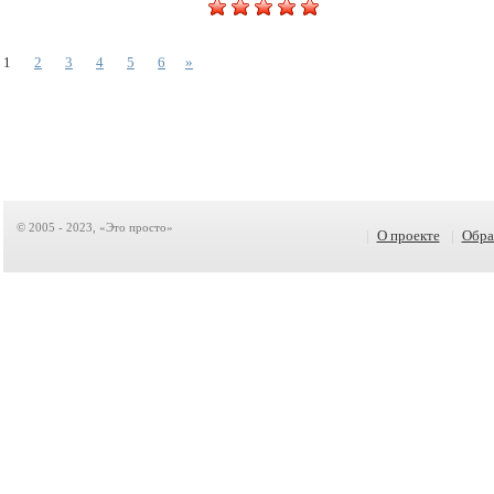
1
2
3
4
5
6
»
© 2005 - 2023, «Это просто»
|
О проекте
|
Обра