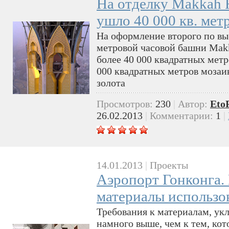
На отделку Makkah 
ушло 40 000 кв. мет
На оформление второго по выс
метровой часовой башни Makk
более 40 000 квадратных метр
000 квадратных метров мозаик
золота
Просмотров:
230
|
Автор:
Eto
26.02.2013
|
Комментарии:
1
|
14.01.2013
|
Проекты
Аэропорт Гонконга.
материалы использов
Требования к материалам, ук
намного выше, чем к тем, ко