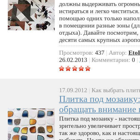
должны выдерживать огромны
истираться и легко чиститься
помощью одних только напол
в помещении разные зоны (дл
отдыха). Давайте посмотрим,
десяти самых крупных аэропо
Просмотров:
437
|
Автор:
Eto
26.02.2013
|
Комментарии:
0
|
17.09.2012
|
Как выбрать плит
Плитка под мозаику:
обращать внимание 
Плитка под мозаику - настоящ
зрительно увеличивает прост
так же здорово, как и настоя
выбирать. На что же обращат