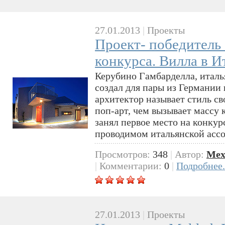
27.01.2013
|
Проекты
Проект- победитель
конкурса. Вилла в И
Керубино Гамбарделла, италь
создал для пары из Германии
архитектор называет стиль с
поп-арт, чем вызывает массу 
занял первое место на конкурсе
проводимом итальянской асс
Просмотров:
348
|
Автор:
Mex
|
Комментарии:
0
|
Подробнее.
27.01.2013
|
Проекты