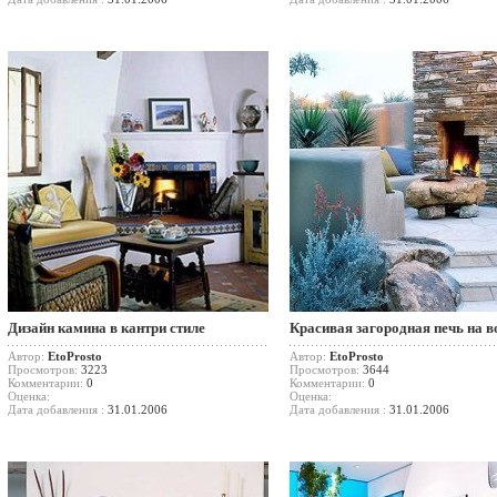
Дизайн камина в кантри стиле
Красивая загородная печь на в
Автор:
EtoProsto
Автор:
EtoProsto
Просмотров:
3223
Просмотров:
3644
Комментарии:
0
Комментарии:
0
Оценка:
Оценка:
Дата добавления :
31.01.2006
Дата добавления :
31.01.2006