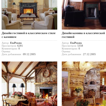
Дизайн гостиной в классическом стиле
Дизайн камина в классической
с камином
гостиной
Автор:
EtoProsto
Автор:
EtoProsto
Просмотров:
6281
Просмотров:
5358
Комментарии:
0
Комментарии:
0
Оценка:
Оценка:
Дата добавления :
09.12.2005
Дата добавления :
27.12.2005