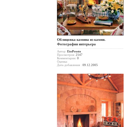
Облицовка камина из камня.
Фотография интерьера
Автор:
EtoProsto
Просмотров:
2147
Комментарии:
0
Оценка:
Дата добавления :
09.12.2005