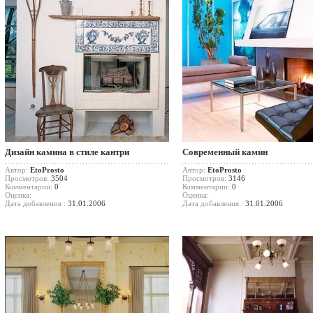
Дизайн камина в стиле кантри
Современный камин
Автор:
EtoProsto
Автор:
EtoProsto
Просмотров:
3504
Просмотров:
3146
Комментарии:
0
Комментарии:
0
Оценка:
Оценка:
Дата добавления :
31.01.2006
Дата добавления :
31.01.2006