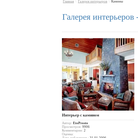
Главная
Галерея интерьеров
Камины
\
\
Галерея интерьеров
Интерьер с камином
Автор:
EtoProsto
Просмотров:
9906
Комментарии:
2
Оценка:
Дата добавления :
31.01.2006