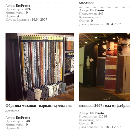
мозаики
Автор:
EtoProsto
Просмотров:
7097
Автор:
EtoProsto
Комментарии:
0
Просмотров:
849
Оценка:
4
Комментарии:
0
Дата добавления :
18.04.2007
Оценка:
0
Дата добавления :
18.04.2007
Образцы мозаики - вариант куллы для
новинки 2007 года от фабрик
дилеров
Автор:
EtoProsto
Просмотров:
11598
Автор:
EtoProsto
Комментарии:
0
Просмотров:
848
Оценка:
0
Комментарии:
0
Дата добавления :
18.04.2007
Оценка:
0