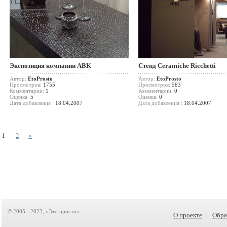
Экспозиция компании ABK
Стенд Ceramiche Ricchetti
Автор:
EtoProsto
Автор:
EtoProsto
Просмотров:
1755
Просмотров:
583
Комментарии:
1
Комментарии:
0
Оценка:
5
Оценка:
0
Дата добавления :
18.04.2007
Дата добавления :
18.04.2007
1
2
»
© 2005 - 2023, «Это просто»
|
О проекте
|
Обра