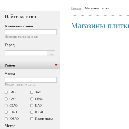
Главная
Магазины плитки
\
Найти магазин
Магазины плитк
Ключевые слова
Название магазина и т.п.
Город
Район
Улица
Только название улицы
ВАО
ЗАО
САО
СВАО
СЗАО
ЦАО
ЮАО
ЮВАО
ЮЗАО
Подмосковье
Метро