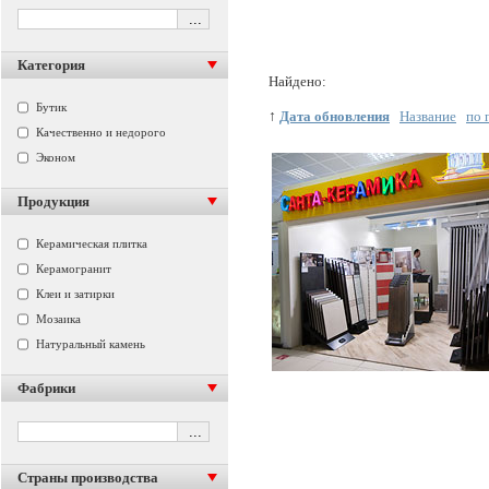
Категория
Найдено:
Бутик
↑
Дата обновления
Название
по 
Качественно и недорого
Эконом
Продукция
Керамическая плитка
Керамогранит
Клеи и затирки
Мозаика
Натуральный камень
Фабрики
Страны производства