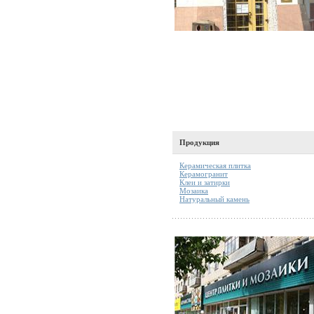
Продукция
Керамическая плитка
Керамогранит
Клеи и затирки
Мозаика
Натуральный камень