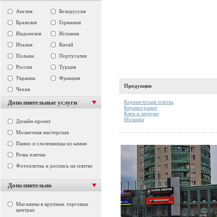
Англия
Белоруссия
Бразилия
Германия
Индонезия
Испания
Италия
Китай
Польша
Португалия
Россия
Турция
Украина
Франция
Продукция
Чехия
Керамическая плитка
Дополнительные услуги
Керамогранит
Клеи и затирки
Мозаика
Дизайн-проект
Мозаичная мастерская
Панно и слолешницы из камня
Резка плитки
Фотоплитка и роспись на плитке
Дополнительно
Магазины в крупных торговых
центрах