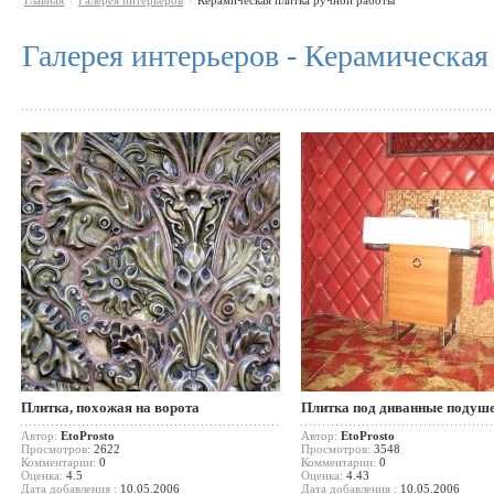
Главная
Галерея интерьеров
Керамическая плитка ручной работы
\
\
Галерея интерьеров - Керамическая
Плитка, похожая на ворота
Плитка под диванные подуш
Автор:
EtoProsto
Автор:
EtoProsto
Просмотров:
2622
Просмотров:
3548
Комментарии:
0
Комментарии:
0
Оценка:
4.5
Оценка:
4.43
Дата добавления :
10.05.2006
Дата добавления :
10.05.2006