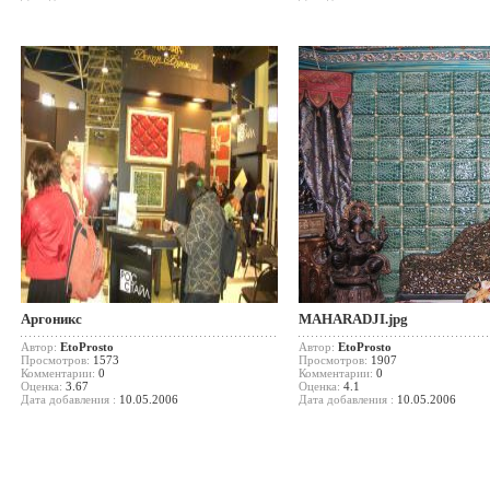
Аргоникс
MAHARADJI.jpg
Автор:
EtoProsto
Автор:
EtoProsto
Просмотров:
1573
Просмотров:
1907
Комментарии:
0
Комментарии:
0
Оценка:
3.67
Оценка:
4.1
Дата добавления :
10.05.2006
Дата добавления :
10.05.2006