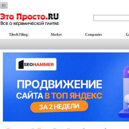
RU
Tiles&Tiling;
Market
Companies
Ga