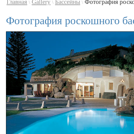
Главная
Gallery
Бассейны
Фотография роско
\
\
\
Фотография роскошного ба