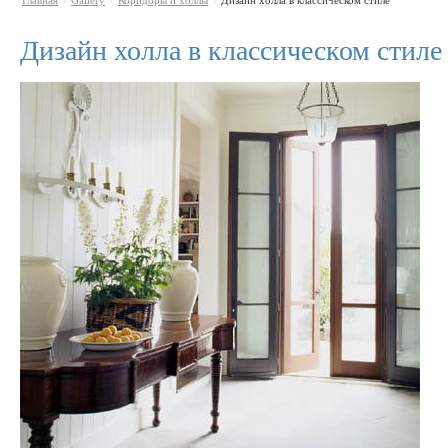
Главная
Gallery
Коридоры и холлы
Дизайн холла в классическом стиле
\
\
\
Дизайн холла в классическом стиле