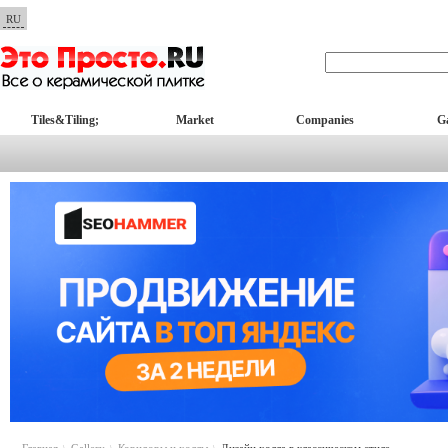
RU
Tiles&Tiling;
Market
Companies
Ga