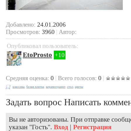
Добавлено:
24.01.2006
Просмотров:
3960
|
Автор:
Опубликовал пользователь:
EtoProsto
+10
Cредняя оценка:
0
|
Всего голосов:
0
|
классика
,
белая плитка
,
керамогранит
,
стол
,
цветы
Задать вопрос
Написать комме
Вы не авторизованы. При отправке сообще
указан "Гость".
Вход
|
Регистрация