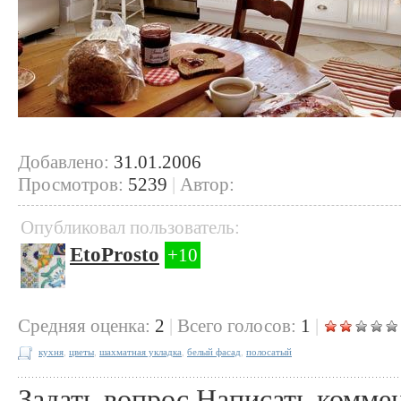
Добавлено:
31.01.2006
Просмотров:
5239
|
Автор:
Опубликовал пользователь:
EtoProsto
+10
Cредняя оценка:
2
|
Всего голосов:
1
|
кухня
,
цветы
,
шахматная укладка
,
белый фасад
,
полосатый
Задать вопрос
Написать комме