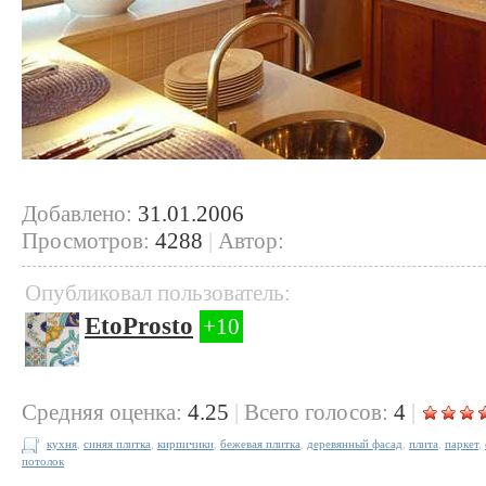
Добавлено:
31.01.2006
Просмотров:
4288
|
Автор:
Опубликовал пользователь:
EtoProsto
+10
Cредняя оценка:
4.25
|
Всего голосов:
4
|
кухня
,
синяя плитка
,
кирпичики
,
бежевая плитка
,
деревянный фасад
,
плита
,
паркет
,
потолок