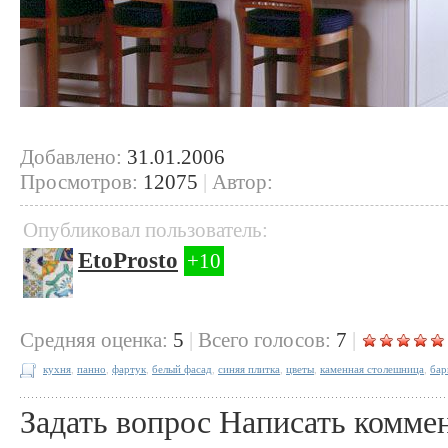
Добавлено:
31.01.2006
Просмотров:
12075
|
Автор:
Опубликовал пользователь:
EtoProsto
+10
Cредняя оценка:
5
|
Всего голосов:
7
|
кухня
,
панно
,
фартук
,
белый фасад
,
синяя плитка
,
цветы
,
каменная столешница
,
бар
Задать вопрос
Написать комме