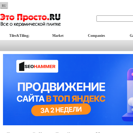
RU
Tiles&Tiling;
Market
Companies
Ga