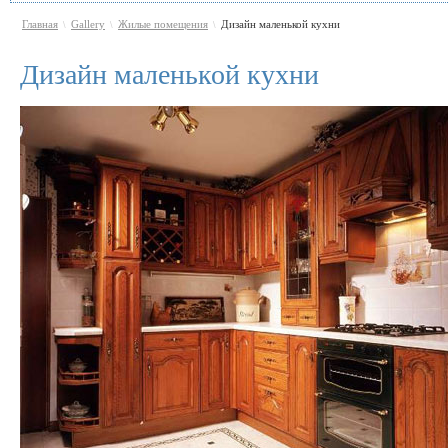
Главная
Gallery
Жилые помещения
Дизайн маленькой кухни
\
\
\
Дизайн маленькой кухни