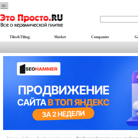
RU
Tiles&Tiling;
Market
Companies
Ga