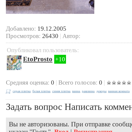
Добавлено:
19.12.2005
Просмотров:
26430
|
Автор:
Опубликовал пользователь:
EtoProsto
+10
Cредняя оценка:
0
|
Всего голосов:
0
|
серая плитка
,
белая плитка
,
синяя плитка
,
ванна
,
раковина
,
декоры
,
ванная комната
Задать вопрос
Написать комме
Вы не авторизованы. При отправке сообще
указан "Гость".
Вход
|
Регистрация