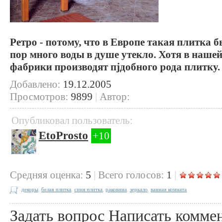
Ретро - потому, что в Европе такая плитка бы
пор много воды в душе утекло. Хотя в наше
фабрики производят пjдобного рода плитку.
Добавлено:
19.12.2005
Просмотров:
9899
|
Автор:
Опубликовал пользователь:
EtoProsto
+10
Cредняя оценка:
5
|
Всего голосов:
1
|
декоры
,
белая плитка
,
синя плитка
,
раковина
,
зеркало
,
ванная комната
Задать вопрос
Написать комме