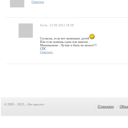
Ответить
|
Гость
|
25.09.2012 18:58
Согласна, если нет маленьких детей
Или если живешь один или вдвоем...
Минимализм - Лучше и быть не может!!!
СПС
Ответить
|
© 2005 - 2023, «Это просто»
|
О проекте
|
Обра