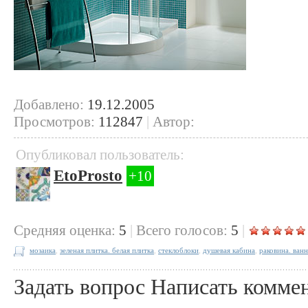
Добавлено:
19.12.2005
Просмотров:
112847
|
Автор:
Опубликовал пользователь:
EtoProsto
+10
Cредняя оценка:
5
|
Всего голосов:
5
|
мозаика
,
зеленая плитка. белая плитка
,
стеклоблоки
,
душевая кабина
,
раковина. ван
Задать вопрос
Написать комме