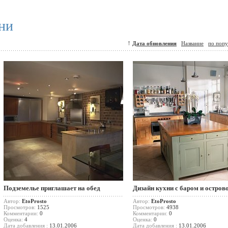
хни
↑
Дата обновления
Название
по попу
Подземелье приглашает на обед
Дизайн кухни с баром и остров
Автор:
EtoProsto
Автор:
EtoProsto
Просмотров:
1525
Просмотров:
4938
Комментарии:
0
Комментарии:
0
Оценка:
4
Оценка:
0
Дата добавления :
13.01.2006
Дата добавления :
13.01.2006