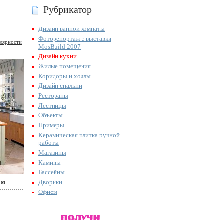
Рубрикатор
Дизайн ванной комнаты
Фоторепортаж с выставки
лярности
MosBuild 2007
Дизайн кухни
Жилые помещения
Коридоры и холлы
Дизайн спальни
Рестораны
Лестницы
Объекты
Примеры
Керамическая плитка ручной
работы
Магазины
Камины
Бассейны
ом
Дворики
Офисы