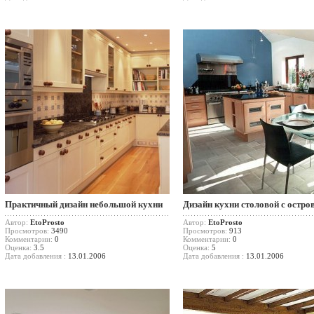
Практичный дизайн небольшой кухни
Дизайн кухни столовой с остро
Автор:
EtoProsto
Автор:
EtoProsto
Просмотров:
3490
Просмотров:
913
Комментарии:
0
Комментарии:
0
Оценка:
3.5
Оценка:
5
Дата добавления :
13.01.2006
Дата добавления :
13.01.2006