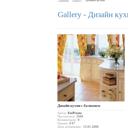
Главная
Gallery
Дизайн кухни
\
\
Gallery - Дизайн ку
Дизайн кухни с балконом
Автор:
EtoProsto
Просмотров:
3569
Комментарии:
0
Оценка:
4.67
Дата добавления :
13.01.2006