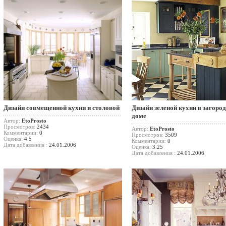
Дизайн совмещенной кухни и столовой
Дизайн зеленой кухни в загоро
доме
Автор:
EtoProsto
Просмотров:
2434
Автор:
EtoProsto
Комментарии:
0
Просмотров:
3509
Оценка:
4.5
Комментарии:
0
Дата добавления :
24.01.2006
Оценка:
3.25
Дата добавления :
24.01.2006