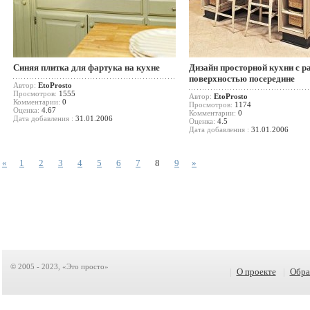
Синяя плитка для фартука на кухне
Дизайн просторной кухни с р
поверхностью посередине
Автор:
EtoProsto
Просмотров:
1555
Автор:
EtoProsto
Комментарии:
0
Просмотров:
1174
Оценка:
4.67
Комментарии:
0
Дата добавления :
31.01.2006
Оценка:
4.5
Дата добавления :
31.01.2006
«
1
2
3
4
5
6
7
8
9
»
© 2005 - 2023, «Это просто»
|
О проекте
|
Обра