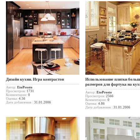
Дизайн кухни. Игра контрастов
Использование плитки боль
размеров для фартука на кух
Автор:
EtoProsto
Просмотров:
1731
Автор:
EtoProsto
Комментарии:
0
Просмотров:
2566
Оценка:
4.56
Комментарии:
0
Дата добавления :
31.01.2006
Оценка:
4.86
Дата добавления :
31.01.2006