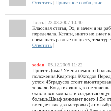
Ответить
|
Приватное сообщение
Гость
|
23.03.2007 10:40
Классная статья, Эх, и зачем я на ра
переделала. Кстати, никто не знает 
совмещать разные по цвету, текстуре
Ответить
|
sedan
|
05.12.2006 11:22
Привет Дима! Уменя немного больша
положения.Квартира 90хгодов.Перед
углом 45градусов стоит вмонтирова
зеркало.Когда входишь,то не знаешь к
окно и вся комната и создается ощущ
больше.Шкаф занимает всего 1.5м о
вмещает как два метровых(я их выбро
пространство(до потолка).Дверь в к