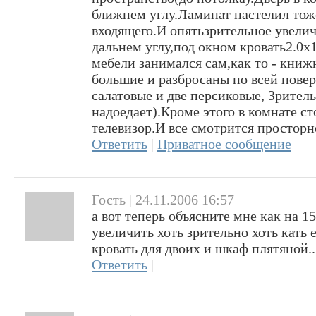
ближнем углу.Ламинат настелил тоже
входящего.И опятьзрительное увели
дальнем углу,под окном кровать2.0х
мебели занимался сам,как то - книж
большие и разбросаны по всей повер
салатовые и две персиковые, Зритель
надоедает).Кроме этого в комнате с
телевизор.И все смотрится просторн
Ответить
|
Приватное сообщение
Гость
|
24.11.2006 16:57
а вот теперь объясните мне как на 15
увеличить хоть зрительно хоть кать 
кровать для двоих и шкаф плятяной
Ответить
|