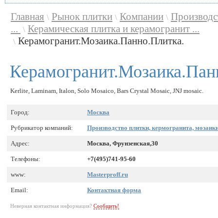
Главная
Рынок плитки
Компании
Производс
\
\
\
...
Керамическая плитка и керамогранит ...
\
Керамогранит.Мозаика.Панно.Плитка.
\
Керамогранит.Мозаика.Пан
Kerlite, Laminam, Italon, Solo Mosaico, Bars Crystal Mosaic, JNJ mosaic.
Город:
Москва
Рубрикатор компаний:
Производство плитки, кермогранита, мозаик
Адрес:
Москва, Фрунзенская,30
Телефоны:
+7(495)741-95-60
www:
Masterproff.ru
Email:
Контактная форма
Неверная контактная информация?
Сообщить!