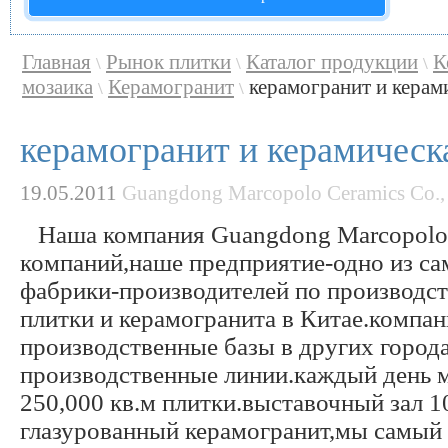
Главная
Рынок плитки
Каталог продукции
К
\
\
\
мозаика
Керамогранит
керамогранит и керами
\
\
керамогранит и керамическ
19.05.2011
Guangdong Marcopolo Ceramics Co.,
Наша компания Guangdong Marcopolo C
компаний,наше предприятие-одно из с
фабрики-производителей по производст
плитки и керамогранита в Китае.компан
производственные базы в других города
производственные линии.каждый день 
250,000 кв.м плитки.выставочный зал 1
глазурованный керамогранит,мы самый