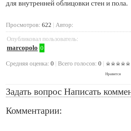
для внутренней облицовки стен и пола.
Просмотров:
622
|
Автор:
Опубликовал пользователь:
marcopolo
0
Cредняя оценка:
0
|
Всего голосов:
0
|
Нравится
Задать вопрос
Написать комме
Комментарии: