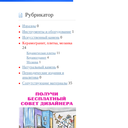
Рубрикатор
Изразцы
0
Инструменты и оборудование
1
Искусственный камень
0
Керамогранит, плитка, мозаика
24
Керамическая плитка
11
Керамогранит
4
Мозаика
1
Натуральный камень
6
Периодические издания и
аналитика
0
Сопутствующие материалы
35