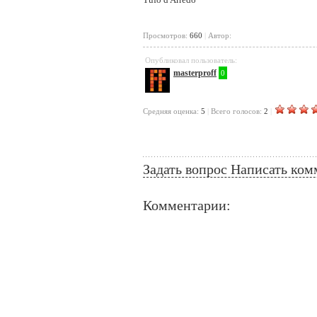
Просмотров:
660
|
Автор:
Опубликовал пользователь:
masterproff
0
Cредняя оценка:
5
|
Всего голосов:
2
|
Задать вопрос
Написать ком
Комментарии: