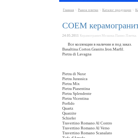
Главная
Рынок плитки
Каталог продукции
К
\
\
\
COEM керамогранит
24.05.2011
Керамогранит.Мозаика.Панно.Плитка.
Все коллекции в наличии и под заказ.
Basaltina.Corton.Granito.Iron.Marfil.
Pietra di Lavagna
Pietra di Nuxe
Pietra Jurassica
Pietra Mix
Pietra Piasentina
Pietra Splendente
Pietra Vicentina
Porfido
Quartz
Quarzite
Schiefer
Travertino Romano Al Contro
Travertino Romano Al Verso
Travertino Romano Scanalato
Tufo d'Arredo