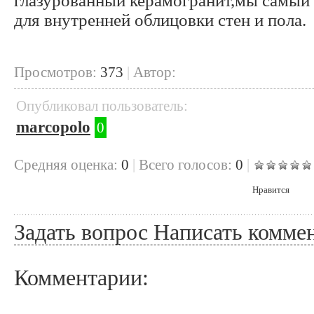
глазурованный керамогранит,мы самый
для внутренней облицовки стен и пола.
Просмотров:
373
|
Автор:
Опубликовал пользователь:
marcopolo
0
Cредняя оценка:
0
|
Всего голосов:
0
|
Нравится
Задать вопрос
Написать комме
Комментарии: