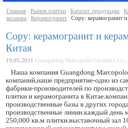
Главная
Рынок плитки
Каталог продукции
К
\
\
\
мозаика
Керамогранит
Copy: керамогранит и 
\
\
Copy: керамогранит и керам
Китая
19.05.2011
Guangdong Marcopolo Ceramics Co.,
Наша компания Guangdong Marcopolo C
компаний,наше предприятие-одно из с
фабрики-производителей по производст
плитки и керамогранита в Китае.компан
производственные базы в других города
производственные линии.каждый день 
250,000 кв.м плитки.выставочный зал 1