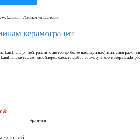
opy: Laminam / Ламинам керамогранит
минам керамогранит
мма Laminam (от нейтральных цветов до более насыщенных), имитация различ
aminam заставляет дизайнеров сделать выбор в пользу этого материала.http:/
Нравится
ментарий