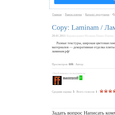
Главная
Рынок плитки
Каталог продукции
C
\
\
\
Copy: Laminam / Ла
28.01.2011
Керамогранит.Мозаика.Панно.Плитка.
Разные текстуры, широкая цветовая га
материалов — декоративная отделка плиты L
ламинам.рф/
Просмотров:
606
|
Автор:
Опубликовал пользователь:
masterproff
0
Cредняя оценка:
5
|
Всего голосов:
1
|
Задать вопрос
Написать ком