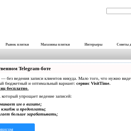
Рынок плитки
Магазины плитки
Интерьеры
Советы 
твенном Telegram-боте
ет — без ведения записи клиентов никуда. Мало того, что нужно вид
мый бюджетный и оптимальный вариант:
сервис VisitTime.
яц бесплатно
.
, который упрощает ведение записей:
минает им о визите;
, кэшбэк и предоплаты;
огает больше зарабатывать;
ервисом