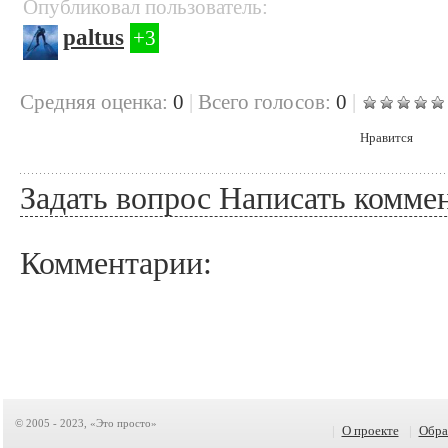
Опубликовал пользователь:
paltus
+3
Cредняя оценка:
0
|
Всего голосов:
0
|
Нравится
Задать вопрос
Написать комме
Комментарии:
© 2005 - 2023, «Это просто»
|
О проекте
|
Обра