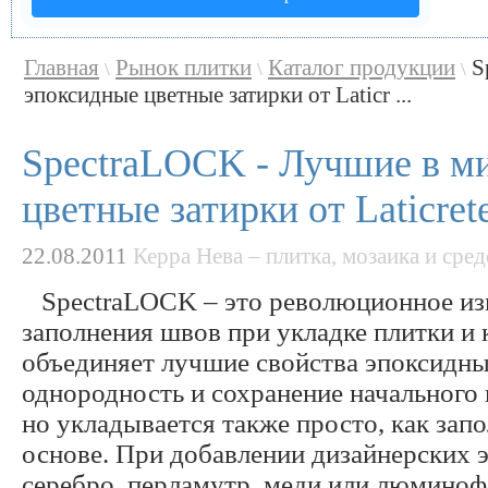
Главная
Рынок плитки
Каталог продукции
S
\
\
\
эпоксидные цветные затирки от Laticr ...
SpectraLOCK - Лучшие в м
цветные затирки от Laticret
22.08.2011
Керра Нева – плитка, мозаика и сред
SpectraLOCK – это революционное из
заполнения швов при укладке плитки и 
объединяет лучшие свойства эпоксидных
однородность и сохранение начального 
но укладывается также просто, как зап
основе. При добавлении дизайнерских э
серебро, перламутр, меди или люминофо