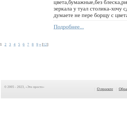
цвета,бумажные,без блеска,р
зеркала у туал столика-хочу 
думаете не пере борщу с цве
Подробнее...
1
2
3
4
5
6
7
8
9
»
[
12
]
© 2005 - 2023, «Это просто»
|
О проекте
|
Обра