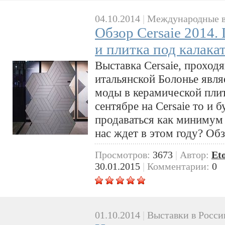
04.10.2014
|
Международные в
Обзор Cersaie 2014.
и плитка под калака
Выставка Cersaie, проход
итальянской Болонье явля
моды в керамической плит
сентябре на Cersaie то и 
продаваться как минимум
нас ждет в этом году? Обз
Просмотров:
3673
|
Автор:
Et
30.01.2015
|
Комментарии:
0
01.10.2014
|
Выставки в Росси