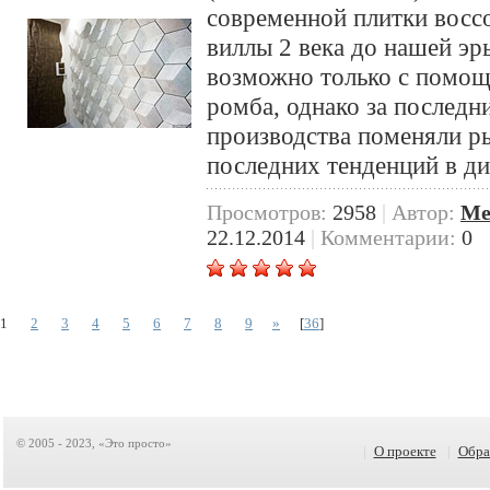
современной плитки восс
виллы 2 века до нашей эр
возможно только с помощ
ромба, однако за последн
производства поменяли р
последних тенденций в ди
Просмотров:
2958
|
Автор:
Me
22.12.2014
|
Комментарии:
0
1
2
3
4
5
6
7
8
9
»
[
36
]
© 2005 - 2023, «Это просто»
|
О проекте
|
Обра