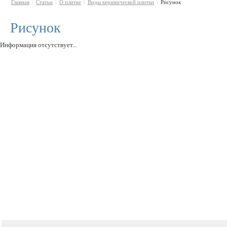
Главная
Статьи
О плитке
Виды керамической плитки
Рисунок
\
\
\
\
Рисунок
Информация отсутствует...