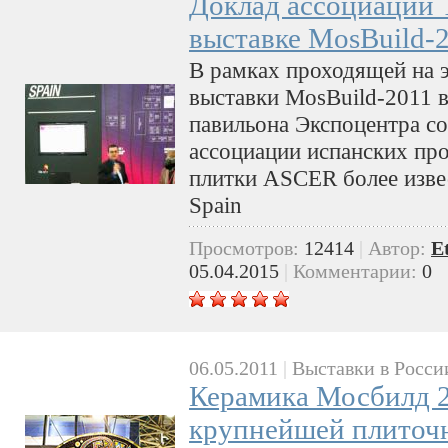
Доклад ассоциации Ti
выставке MosBuild-
В рамках проходящей на э
выставки MosBuild-2011 в
павильона Экспоцентра с
ассоциации испанских пр
плитки ASCER более извес
Spain
Просмотров:
12414
|
Автор:
E
05.04.2015
|
Комментарии:
0
06.05.2011
|
Выставки в Росси
Керамика Мосбилд 2
крупнейшей плиточн