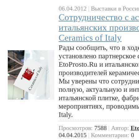
06.04.2012
|
Выставки в Росси
Сотрудничество с а
итальянских произв
Ceramics of Italy
Рады сообщить, что в ход
установлено партнерское
EtoProsto.Ru и итальянск
производителей керамическ
Мы уверены что сотруднич
полную, актуальную и и
итальянской плитке, фабр
мероприятиях, проводимы
Italy.
Просмотров:
7588
|
Автор:
Et
04.04.2015
|
Комментарии:
0