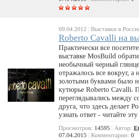
09.04.2012
|
Выставки в Росси
Roberto Cavalli на в
Практически все посетите
выставке MosBuild обрати
необычный черный глянце
отражалось все вокруг, а 
золотыми буквами было н
кутюрье Roberto Cavalli.
переглядывались между со
друга, что здесь делает Р
узнать ответ - читайте эту
Просмотров:
14595
|
Автор:
E
07.04.2015
|
Комментарии:
0