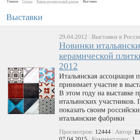
Главная
Статьи
Рынок керамической плитки
Выставки
\
\
\
Выставки
29.04.2012
|
Выставки в Росси
Новинки итальянски
керамической плитк
2012
Итальянская ассоциация 
принимает участие в выст
В этом году на выставке 
итальянских участников.
показать своим российск
итальянские фабрики
Просмотров:
12444
|
Автор:
E
07.04.2015
|
Комментарии:
1