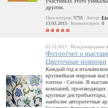
участниках этого уникаль
другом.
Просмотров:
5755
|
Автор:
Et
13.03.2015
|
Комментарии:
0
02.12.2011
|
Международные в
Фотоотчет о выставке
Цветочные новинки
Каждый год в итальянском
крупнейшая мировая выста
плитки - Cersaie. В выста
компаний, производящих п
крупные дистрибьюторы, 
наиболее авторитетные ар
Смотрите фотоотчет о по