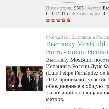
Просмотров:
9505
|
Автор:
Et
04.04.2015
|
Комментарии:
0
04.04.2012
|
Выставки в Росси
Выставку MosBuild 
гость - посол Испан
Выставку MosBuild посети
Испании в России Луи́с Фе
(Luis Felipe Fernández de 
2012 принимают участие 
объединенные в общую г
экспозиций на площади о
метров.