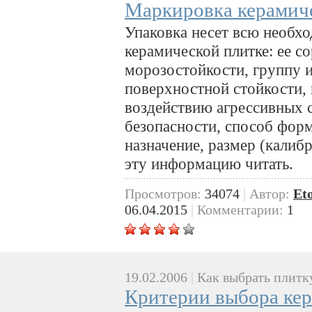
Маркировка керамич
Упаковка несет всю необ
керами­ческой плитке: ее с
морозостойкости, груп­пу 
поверхностной стойкости, 
воздействию агрессивных с
безопасности, способ форм
на­значение, размер (калиб
эту ин­формацию читать.
Просмотров:
34074
|
Автор:
Et
06.04.2015
|
Комментарии:
1
19.02.2006
|
Как выбрать плитк
Критерии выбора ке