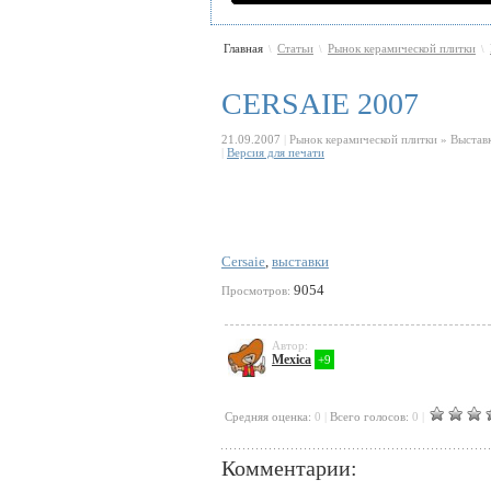
Главная
Статьи
Рынок керамической плитки
\
\
\
CERSAIE 2007
21.09.2007
|
Рынок керамической плитки » Выстав
|
Версия для печати
Cersaie
,
выставки
9054
Просмотров:
Автор:
Mexica
+9
Cредняя оценка:
0
|
Всего голосов:
0
|
Комментарии: