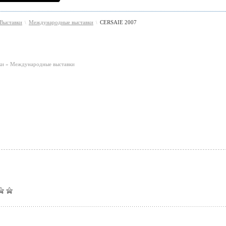
Выставки
Международные выставки
CERSAIE 2007
\
\
ки » Международные выставки