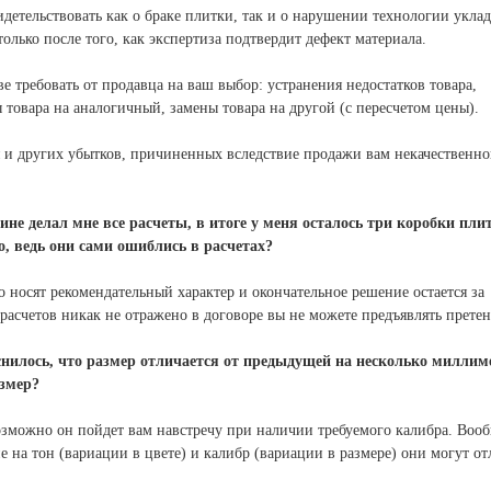
детельствовать как о браке плитки, так и о нарушении технологии уклад
олько после того, как экспертиза подтвердит дефект материала.
е требовать от продавца на ваш выбор: устранения недостатков товара,
товара на аналогичный, замены товара на другой (с пересчетом цены).
я и других убытков, причиненных вследствие продажи вам некачественно
не делал мне все расчеты, в итоге у меня осталось три коробки пли
о, ведь они сами ошиблись в расчетах?
о носят рекомендательный характер и окончательное решение остается за
расчетов никак не отражено в договоре вы не можете предъявлять претен
снилось, что размер отличается от предыдущей на несколько миллим
азмер?
озможно он пойдет вам навстречу при наличии требуемого калибра.
Вооб
 на тон (вариации в цвете) и калибр (вариации в размере) они могут от