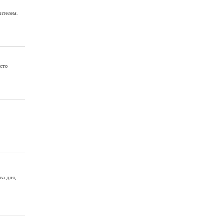
дителем.
асто
о
ва дня,