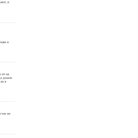
дают, и
азве я
 её на
да дошло
ли я
учае не