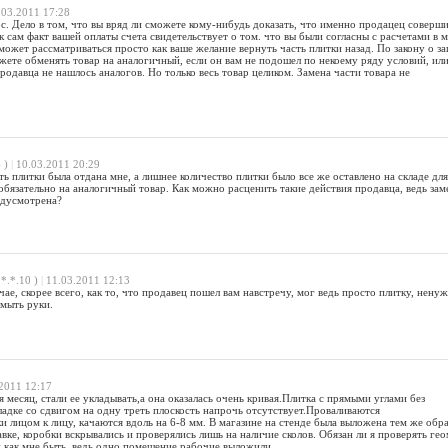
03.2011 17:28
. Дело в том, что вы вряд ли сможете кому-нибудь доказать, что именно продацец соверш
ак сам факт вашей оплаты счета свидетельствует о том. что вы были согласны с расчетами в 
может рассматриваться просто как ваше желание вернуть часть плитки назад. По закону о з
жете обменять товар на аналогичный, если он вам не подошел по некоему ряду условий, ил
продавца не нашлось аналогов. Но только весь товар целиком. Замена части товара не
 )
|
10.03.2011 20:29
ть плитки была отдана мне, а лишнее количество плитки было все же оставлено на складе для
обязательно на аналогичный товар. Как можно расценить такие действия продавца, ведь зам
едусмотрена?
.*.*.10 )
|
11.03.2011 12:13
чае, скорее всего, как то, что продавец пошел вам навстречу, мог ведь просто плитку, нену
умыть руки.
2011 12:17
 месяц, стали ее укладывать,а она оказалась очень кривая.Плитка с прямыми углами без
ладке со сдвигом на одну треть плоскость напрочь отсутствует.Проваливаются
и лицом к лицу, качаются вдоль на 6-8 мм. В магазине на стенде была выложена тем же обра
ке, коробки вскрывались и проверялись лишь на наличие сколов. Обязан ли я проверять ге
 как мне быть, ведь одно помещение рабочие выложили...