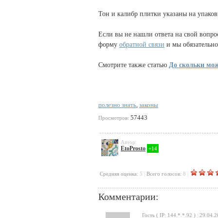
Тон и калибр плитки указаны на упаковк
Если вы не нашли ответа на свой вопро
форму
обратной связи
и мы обязательно 
Смотрите также статью
До скольки мож
полезно знать
,
законы
57443
Просмотров:
Автор:
EtoProsto
+14
Cредняя оценка:
5
|
Всего голосов:
8
|
Комментарии:
Гость ( IP: 144.*.*.92 )
|
29.04.2