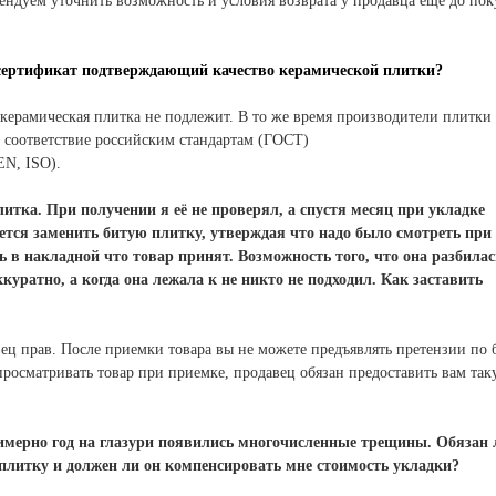
ендуем уточнить возможность и условия возврата у продавца ещё до по
 сертификат подтверждающий качество керамической плитки?
 керамическая плитка не подлежит.
В то же время производители плитки
соответствие российским стандартам (ГОСТ)
EN, ISO).
тка. При получении я её не проверял, а спустя месяц при укладке
тся заменить битую плитку, утверждая что надо было смотреть при
ь в накладной что товар принят.
Возможность того, что она разбилас
куратно, а когда она лежала к не никто не подходил. Как заставить
ец прав. После приемки товара вы не можете предъявлять претензии по 
росматривать товар при приемке, продавец обязан предоставить вам так
римерно год на глазури появились многочисленные трещины.
Обязан 
плитку и должен ли он компенсировать мне стоимость укладки?