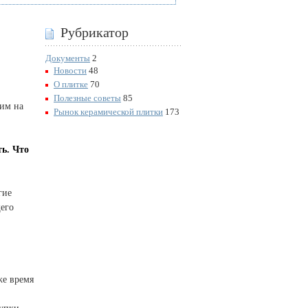
Рубрикатор
Документы
2
Новости
48
О плитке
70
Полезные советы
85
тим на
Рынок керамической плитки
173
ть. Что
гие
щего
же время