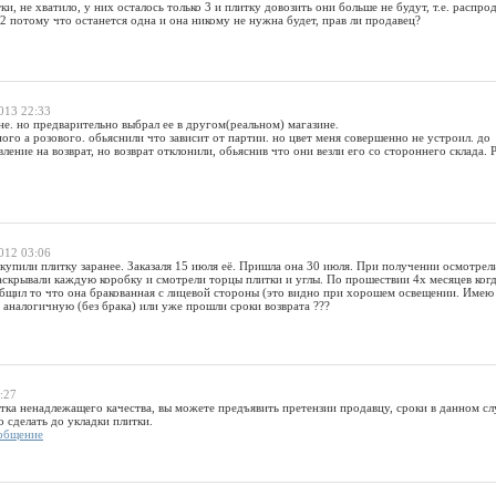
ки, не хватило, у них осталось только 3 и плитку довозить они больше не будут, т.е. распро
 2 потому что останется одна и она никому не нужна будет, прав ли продавец?
013 22:33
не. но предварительно выбрал ее в другом(реальном) магазине.
сного а розового. обьяснили что зависит от партии. но цвет меня совершенно не устроил. до
ление на возврат, но возврат отклонили, обьяснив что они везли его со стороннего склада. Р
012 03:06
купили плитку заранее. Заказаля 15 июля её. Пришла она 30 июля. При получении осмотрели
раскрывали каждую коробку и смотрели торцы плитки и углы. По прошествии 4х месяцев ког
общил то что она бракованная с лицевой стороны (это видно при хорошем освещении. Имею 
а аналогичную (без брака) или уже прошли сроки возврата ???
:27
итка ненадлежащего качества, вы можете предъявить претензии продавцу, сроки в данном сл
 сделать до укладки плитки.
общение