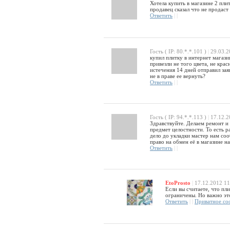
Хотела купить в магазине 2 плит
продавец сказал что не продаст
Ответить
|
|
Гость ( IP: 80.*.*.101 )
|
29.03.2
купил плитку в интернет магази
привезли не того цвета, не кра
истечения 14 дней отправил заяв
не в праве ее вернуть?
Ответить
|
|
Гость ( IP: 94.*.*.113 )
|
17.12.2
Здравствуйте. Делаем ремонт и 
предмет целостности. То есть 
дело до укладки мастер нам со
право на обмен её в магазине н
Ответить
|
|
EtoProsto
|
17.12.2012 11
Если вы считаете, что пл
ограничены. Но важно это
Ответить
|
|
Приватное со