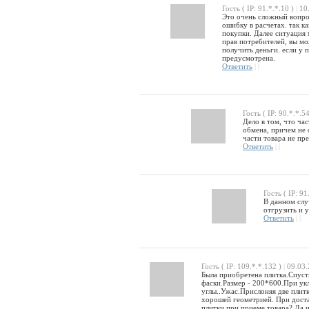
Гость ( IP: 91.*.*.10 )
|
10.
Это очень сложный вопрос
ошибку в расчетах. так к
покупки. Далее ситуация 
прав потребителей, вы мо
получить деньги. если у 
предусмотрена.
Ответить
|
|
Гость ( IP: 90.*.*.54
Дело в том, что час
обмена, причем не 
части товара не пр
Ответить
|
|
Гость ( IP: 91
В данном слу
отгрузить и 
Ответить
|
|
Гость ( IP: 109.*.*.132 )
|
09.03.
Была приобретена плитка.Спустя
фаски.Размер - 200*600.При ук
углы..Ужас.Прислоняя две плитк
хорошей геометрией. При достав
плитки при приеме товара? Да и