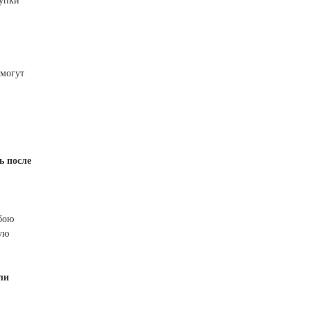
купки
 могут
ь после
бою
ую
ли