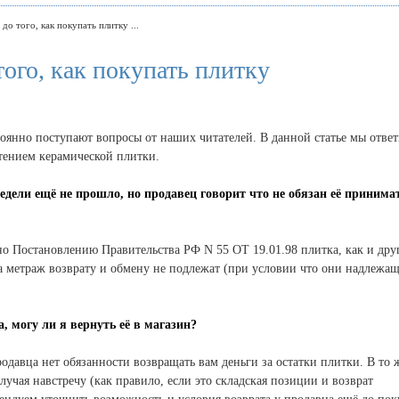
до того, как покупать плитку ...
того, как покупать плитку
оянно поступают вопросы от наших читателей. В данной статье мы отве
тением керамической плитки.
едели ещё не прошло, но продавец говорит что не обязан её принима
но Постановлению Правительства РФ N 55 ОТ 19.01.98 плитка, как и дру
на метраж
возврату и обмену не подлежат (при условии что они надлежа
, могу ли я вернуть её в магазин?
давца нет обязанности возвращать вам деньги за остатки плитки.
В то 
учая навстречу (как правило, если это складская позиции и возврат