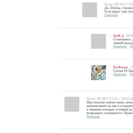
Гость ( IP: 94.*.*.67
Да. Плитка с брако
Если вдруг они отка
Ответить
|
|
kirill_k
|
09.0
Сомневаюсь , 
знаний продав
Ответить
|
|
П
EtoProsto
|
17
Статья 18 За
Ответить
|
|
П
Гость ( IP: 90.*.*.225 )
|
09.03.2
При покупке плитки нами, менед
наименование на два в сохранно
и лишнюю площадь оставили на о
возвращать отказывается. Прав
Ответить
|
|