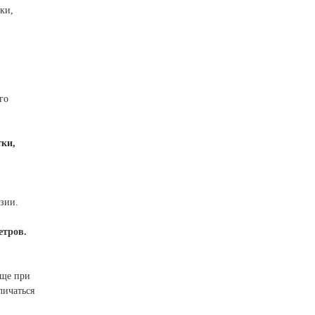
ки,
го
тки,
зии.
етров.
ще при
личаться