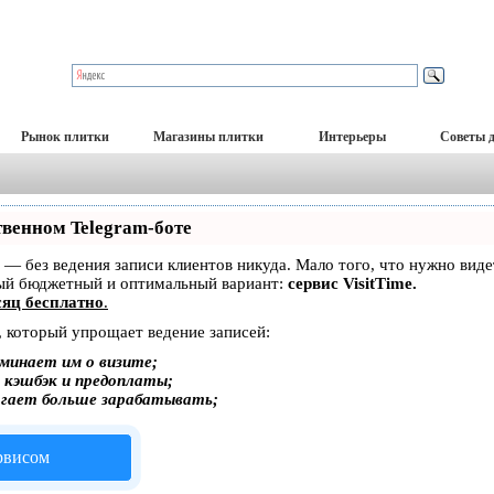
Рынок плитки
Магазины плитки
Интерьеры
Советы 
твенном Telegram-боте
ет — без ведения записи клиентов никуда. Мало того, что нужно вид
мый бюджетный и оптимальный вариант:
сервис VisitTime.
яц бесплатно
.
, который упрощает ведение записей:
минает им о визите;
, кэшбэк и предоплаты;
огает больше зарабатывать;
ервисом