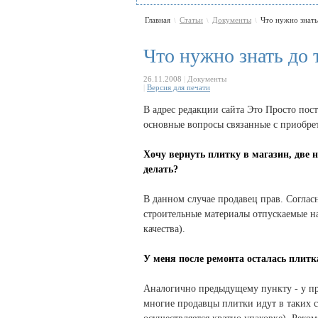
Главная
Статьи
Документы
Что нужно знать 
\
\
\
Что нужно знать до 
26.11.2008
|
Документы
|
Версия для печати
В адрес редакции сайта
Это Просто
пост
основные вопросы связанные с приобре
Хочу вернуть плитку в магазин, две н
делать?
В данном случае продавец прав. Соглас
строительные материалы отпускаемые 
качества).
У меня после ремонта осталась плитка
Аналогично предыдущему пункту - у про
многие продавцы плитки идут в таких сл