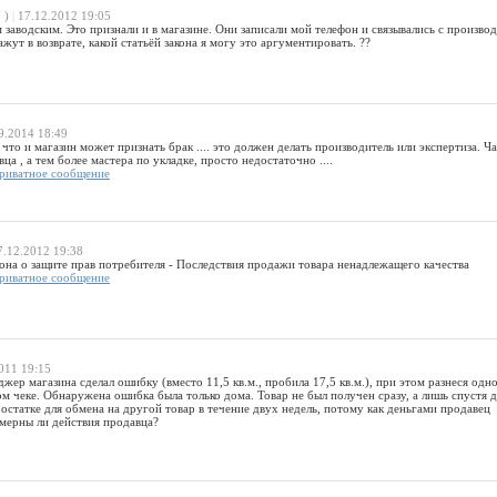
 )
|
17.12.2012 19:05
м заводским. Это признали и в магазине. Они записали мой телефон и связывались с произво
жут в возврате, какой статьёй закона я могу это аргументировать. ??
9.2014 18:49
что и магазин может признать брак .... это должен делать производитель или экспертиза. Ч
ца , а тем более мастера по укладке, просто недостаточно ....
риватное сообщение
.12.2012 19:38
кона о защите прав потребителя - Последствия продажи товара ненадлежащего качества
риватное сообщение
011 19:15
жер магазина сделал ошибку (вместо 11,5 кв.м., пробила 17,5 кв.м.), при этом разнеся одн
м чеке. Обнаружена ошибка была только дома. Товар не был получен сразу, а лишь спустя д
статке для обмена на другой товар в течение двух недель, потому как деньгами продавец
омерны ли действия продавца?