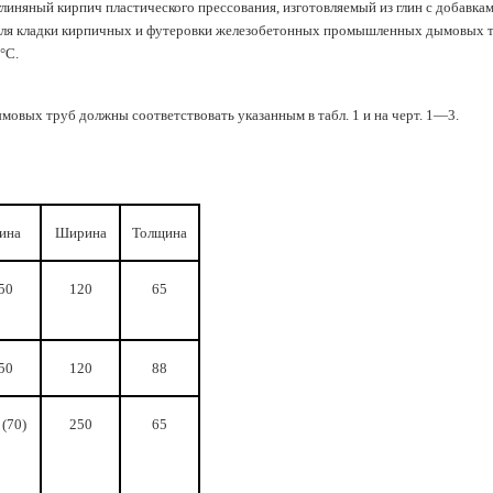
линяный кирпич пластического прессования, изготовляемый из глин с добавка
для кладки кирпич­ных и футеровки железобетонных промышленных дымовых 
°С.
мовых труб долж­ны соответствовать указанным в табл. 1 и на черт. 1—3.
ина
Ширина
Толщина
50
120
65
50
120
88
 (70)
250
65