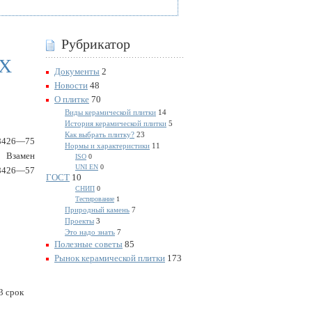
Рубрикатор
ЫХ
Документы
2
Новости
48
О плитке
70
Виды керамической плитки
14
История керамической плитки
5
Как выбрать плитку?
23
8426—75
Нормы и характеристики
11
Взамен
ISO
0
UNI EN
0
8426—57
ГОСТ
10
СНИП
0
Тестирование
1
Природный камень
7
Проекты
3
Это надо знать
7
Полезные советы
85
Рынок керамической плитки
173
3 срок