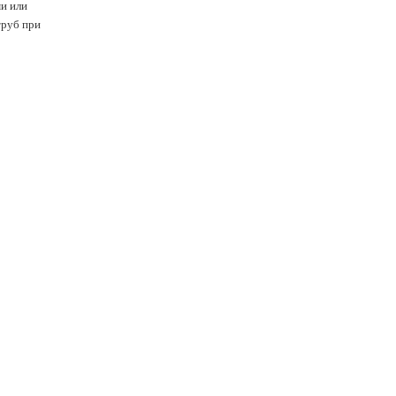
ми или
труб при