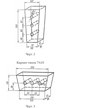
Черт. 2
Кирпич типов 7¾10
Черт. 3