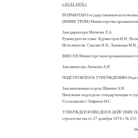
с 01.01.1976 г.
РАЗРАБОТАН Государственным всесоюзным 
(ВНИИСТРОМ) Министерства промышленн
Зам.директора Матятин Л.А.
Руководители темы: Бурмистров В.Н., Воло
Исполнители: Смолин В.Н., Хаимская М.В., 
ВНЕСЕН Министерством промышленности 
Зам.министра Анпилов А.Я.
ПОДГОТОВЛЕН К УТВЕРЖДЕНИЮ Отделом т
Зам.начальника отдела Шкинев А.Н.
Начальник подотдела стандартизации в ст
Гл.специалист Лифанов И.С.
УТВЕРЖДЕН И ВВЕДЕН В ДЕЙСТВИЕ Постан
строительства от 27 декабря 1974 г. № 253
Не