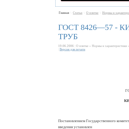
Главная
Статьи
О плитке
Нормы и характер
\
\
\
ГОСТ 8426—57 -
ТРУБ
19.06.2006
|
О плитке » Нормы и характеристики 
|
Версия для печати
Г
К
Постановлением Государственного комитет
введения установлен