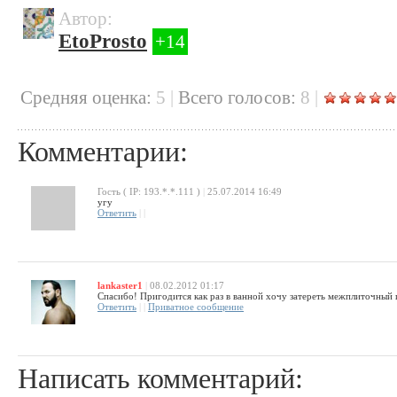
Автор:
EtoProsto
+14
Cредняя оценка:
5
|
Всего голосов:
8
|
Комментарии:
Гость ( IP: 193.*.*.111 )
|
25.07.2014 16:49
угу
Ответить
|
|
lankaster1
|
08.02.2012 01:17
Спасибо! Пригодится как раз в ванной хочу затереть межплиточный 
Ответить
|
|
Приватное сообщение
Написать комментарий: